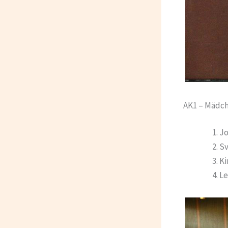
AK1 – Mädc
Jo
Sv
K
Le