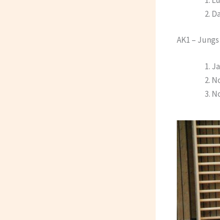
Da
AK1 – Jungs
Ja
No
No