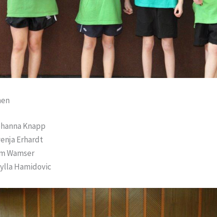
hen
hanna Knapp
enja Erhardt
im Wamser
ylla Hamidovic