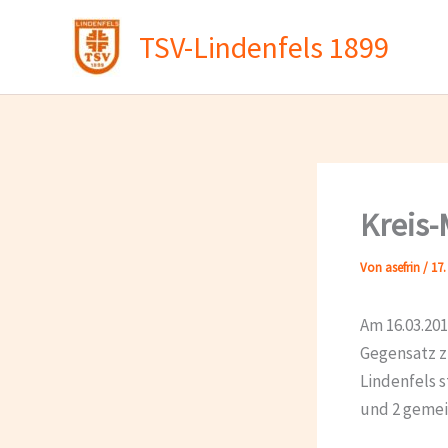
Zum
TSV-Lindenfels 1899
Inhalt
springen
Kreis-
Von
asefrin
/
17.
Am 16.03.201
Gegensatz z
Lindenfels s
und 2 gemei