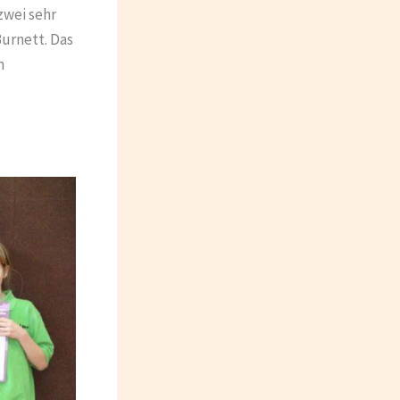
zwei sehr
urnett. Das
n