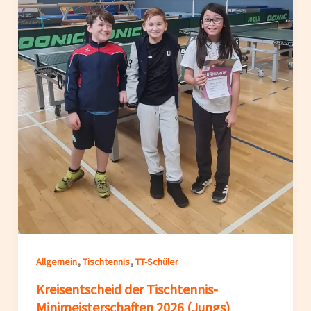
,
,
Allgemein
Tischtennis
TT-Schüler
Kreisentscheid der Tischtennis-
Minimeisterschaften 2026 (Jungs)