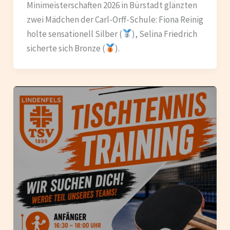
Minimeisterschaften 2026 in Bürstadt glänzten
zwei Mädchen der Carl-Orff-Schule: Fiona Reinig
holte sensationell Silber (
), Selina Friedrich
sicherte sich Bronze (
).