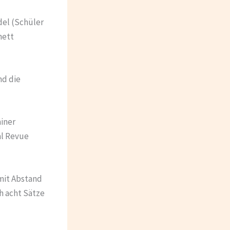
del (Schüler
nett
nd die
ainer
al Revue
 mit Abstand
ch acht Sätze