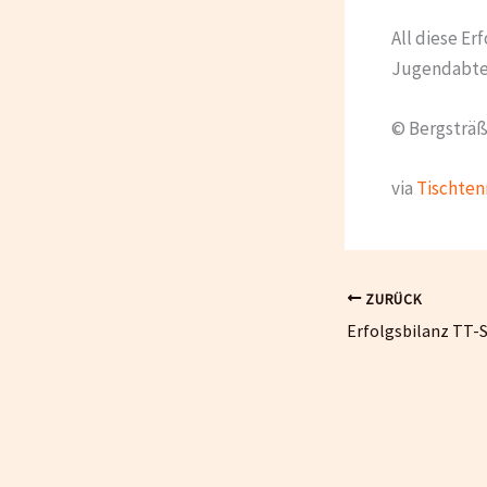
All diese Er
Jugendabteil
© Bergsträße
via
Tischten
ZURÜCK
Erfolgsbilanz TT-