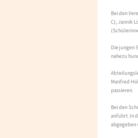
Bei den Ver
C), Jannik L
(Schülerinne
Die jungen 
nahezu hund
Abteilungsle
Manfred Höb
passieren.
Bei den Schü
anführt. In 
abgegeben u