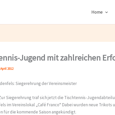
Home
ennis-Jugend mit zahlreichen Erf
 April 2012
ndenfels: Siegerehrung der Vereinsmeister
Zur Siegerehrung traf sich jetzt die Tischtennis-Jugendabteil
fels im Vereinslokal „Café Franco“ Dabei wurden neue Trikots 
n für die kommende Saison angekündigt.