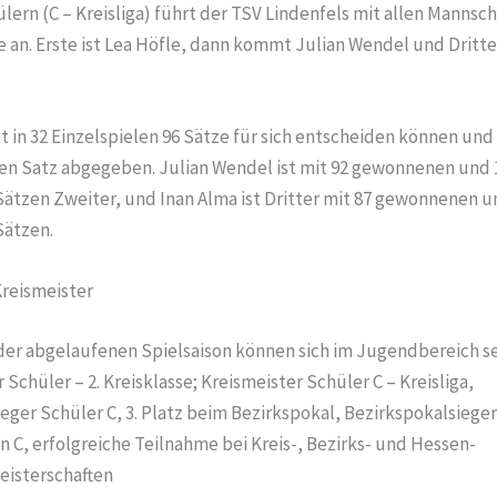
lern (C – Kreisliga) führt der TSV Lindenfels mit allen Mannsch
e an. Erste ist Lea Höfle, dann kommt Julian Wendel und Dritter
t in 32 Einzelspielen 96 Sätze für sich entscheiden können und 
gen Satz abgegeben. Julian Wendel ist mit 92 gewonnenen und 
Sätzen Zweiter, und Inan Alma ist Dritter mit 87 gewonnenen u
Sätzen.
Kreismeister
 der abgelaufenen Spielsaison können sich im Jugendbereich se
 Schüler – 2. Kreisklasse; Kreismeister Schüler C – Kreisliga,
eger Schüler C, 3. Platz beim Bezirkspokal, Bezirkspokalsieger
 C, erfolgreiche Teilnahme bei Kreis-, Bezirks- und Hessen-
isterschaften