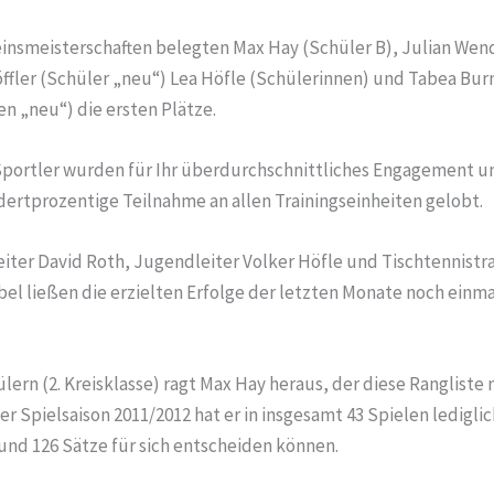
einsmeisterschaften belegten Max Hay (Schüler B), Julian Wen
öffler (Schüler „neu“) Lea Höfle (Schülerinnen) und Tabea Bur
n „neu“) die ersten Plätze.
Sportler wurden für Ihr überdurchschnittliches Engagement u
ertprozentige Teilnahme an allen Trainingseinheiten gelobt.
iter David Roth, Jugendleiter Volker Höfle und Tischtennistr
el ließen die erzielten Erfolge der letzten Monate noch einm
lern (2. Kreisklasse) ragt Max Hay heraus, der diese Rangliste
der Spielsaison 2011/2012 hat er in insgesamt 43 Spielen ledigli
nd 126 Sätze für sich entscheiden können.