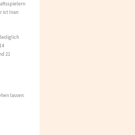
aftsspielern
 ist Inan
lediglich
14
nd 21
hen lassen: