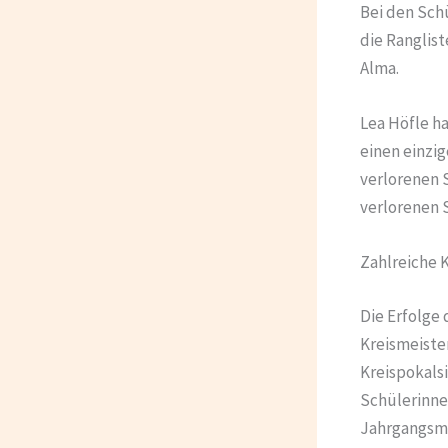
Bei den Schü
die Ranglist
Alma.
Lea Höfle ha
einen einzi
verlorenen 
verlorenen 
Zahlreiche 
Die Erfolge
Kreismeister
Kreispokalsi
Schülerinnen
Jahrgangsme