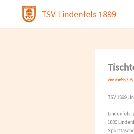
Zum
TSV-Lindenfels 1899
Inhalt
springen
Tischt
Von
asefrin
/
25.
TSV 1899 Li
Lindenfels. 
1899 Linden
Sporttasche