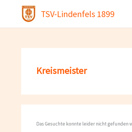
Zum
TSV-Lindenfels 1899
Inhalt
springen
Kreismeister
Das Gesuchte konnte leider nicht gefunden we