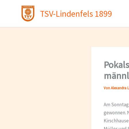
Zum
TSV-Lindenfels 1899
Inhalt
springen
Pokals
männl.
Von
Alexandra L
Am Sonntag,
gewonnen. N
Kirschhausen
Müller und 