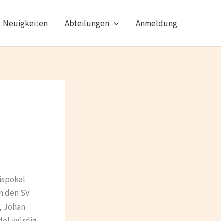
Neuigkeiten
Abteilungen
Anmeldung
ispokal
n den SV
, Johan
del würdig