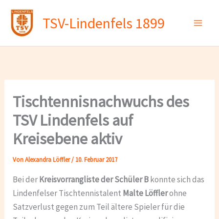
Zum
TSV-Lindenfels 1899
Inhalt
springen
Tischtennisnachwuchs des
TSV Lindenfels auf
Kreisebene aktiv
Von
Alexandra Löffler
/
10. Februar 2017
Bei der
Kreisvorrangliste der Schüler B
konnte sich das
Lindenfelser Tischtennistalent
Malte Löffler
ohne
Satzverlust gegen zum Teil ältere Spieler für die