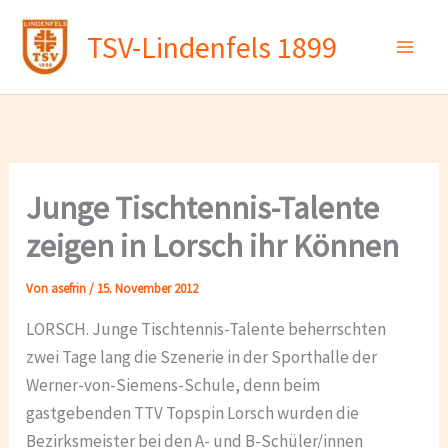
Zum
TSV-Lindenfels 1899
Inhalt
springen
Junge Tischtennis-Talente
zeigen in Lorsch ihr Können
Von
asefrin
/
15. November 2012
LORSCH. Junge Tischtennis-Talente beherrschten
zwei Tage lang die Szenerie in der Sporthalle der
Werner-von-Siemens-Schule, denn beim
gastgebenden TTV Topspin Lorsch wurden die
Bezirksmeister bei den A- und B-Schüler/innen