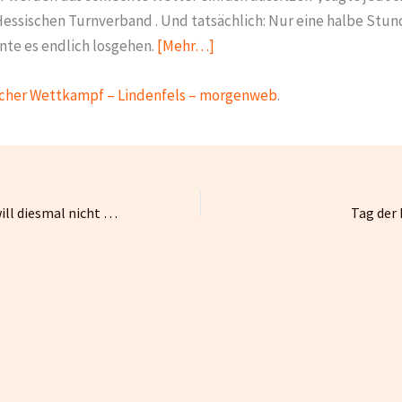
essischen Turnverband . Und tatsächlich: Nur eine halbe Stund
nte es endlich losgehen.
[Mehr…]
icher Wettkampf – Lindenfels – morgenweb
.
Stützpunktleiter will diesmal nicht alleine trainieren
Tag der