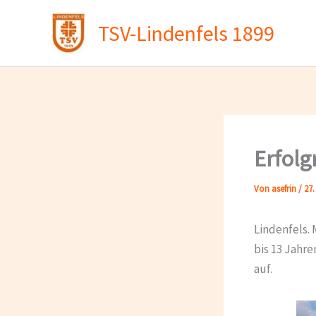
Zum
TSV-Lindenfels 1899
Inhalt
springen
Erfolg
Von
asefrin
/
27.
Lindenfels. 
bis 13 Jahr
auf.