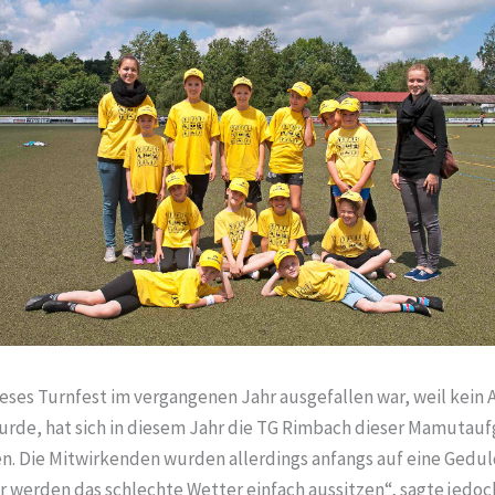
ses Turnfest im vergangenen Jahr ausgefallen war, weil kein 
rde, hat sich in diesem Jahr die TG Rimbach dieser Mamutau
 Die Mitwirkenden wurden allerdings anfangs auf eine Gedu
ir werden das schlechte Wetter einfach aussitzen“, sagte jed