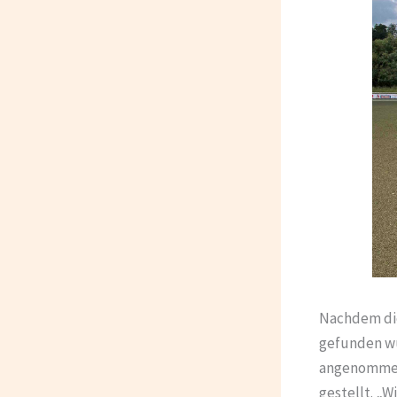
Nachdem die
gefunden wu
angenommen.
gestellt. „W