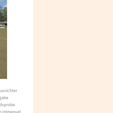
Ausrichter
fgabe
ldsprobe
och Immanuel