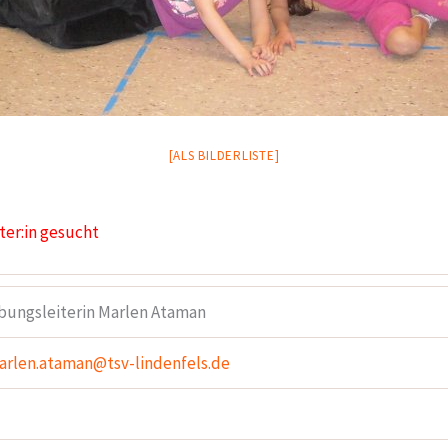
[ALS BILDERLISTE]
iter:in gesucht
bungsleiterin Marlen Ataman
arlen.ataman@tsv-lindenfels.de