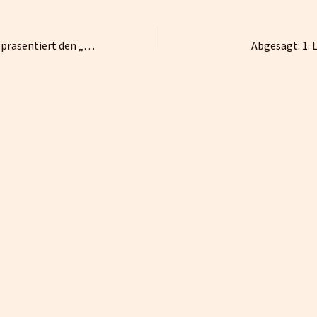
Der TSV Lindenfels präsentiert den „Ersten Lindenfels-Fünfkampf“
Abgesagt: 1.