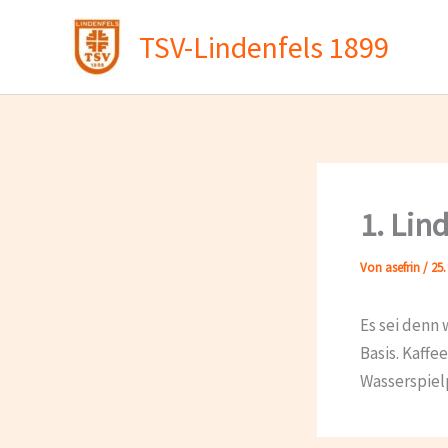
Zum
TSV-Lindenfels 1899
Inhalt
springen
1. Lin
Von
asefrin
/
25.
Es sei denn 
Basis. Kaffe
Wasserspiel